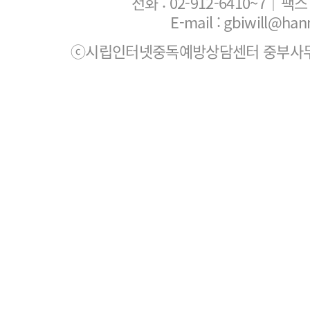
전화 :
02-912-6410~7
｜팩스 :
E-mail : gbiwill@han
ⓒ시립인터넷중독예방상담센터 중부사무소. All