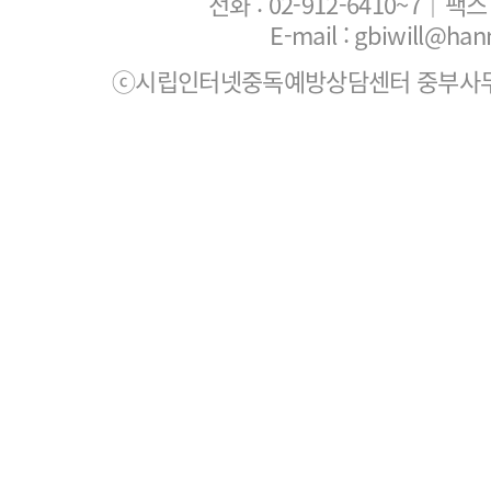
전화 :
02-912-6410~7
｜팩스 :
E-mail : gbiwill@han
ⓒ시립인터넷중독예방상담센터 중부사무소. All