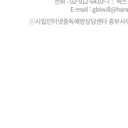
전화 :
02-912-6410~7
｜팩스 :
E-mail : gbiwill@han
ⓒ시립인터넷중독예방상담센터 중부사무소. All