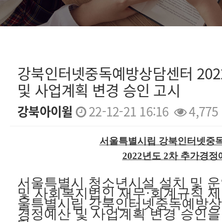
강북인터넷중독예방상담센터 2022년
및 사업계획 변경 승인 고시
강북아이윌
22-12-21 16:16
4,775
본문
서울특별시립 강북인터넷중
2022
년도
2
차 추가경정
서울특별시 청소년시설 설치 및 운
및 사회복지법인 재무
·
회계규칙 제
울특별시립 강북인터넷중독예방
경정예산 및 사업계획 변경 승인을