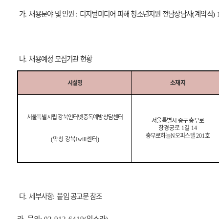
가
채용분야 및 인원
디지털미디어 피해 청소년지원 전담상담사
계약직
.
:
(
) 
나
채용예정 모집기관 현황
.
시설명
소재지
서울특별시립 강북인터넷중독예방상담센터
서울특별시 중구 충무로
창경궁로
길
1
14
충무로하늘
오피스텔
호
N
201
약칭 강북
센터
(
Iwill
)
다
세부사항
붙임 공고문 참조
.
:
라
문의
임소라