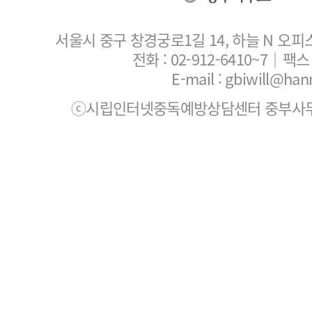
서울시 중구 창경궁로1길 14, 하늘 N 오피
전화 :
02-912-6410~7
｜팩스 :
E-mail : gbiwill@han
ⓒ시립인터넷중독예방상담센터 중부사무소. All