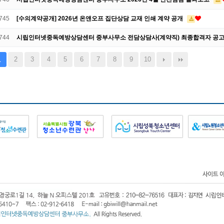
745
[수의계약공개] 2026년 온앤오프 집단상담 교재 인쇄 계약 공개
744
시립인터넷중독예방상담센터 중부사무소 전담상담사(계약직) 최종합격자 공
2
3
4
5
6
7
8
9
10
1