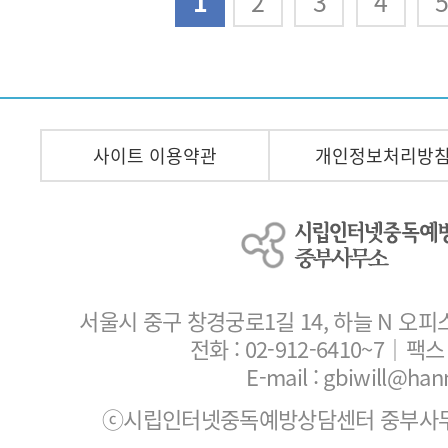
다음
맨끝
1
2
3
4
사이트 이용약관
개인정보처리방
서울시 중구 창경궁로1길 14, 하늘 N 오피
전화 :
02-912-6410~7
｜팩스 :
E-mail : gbiwill@han
ⓒ시립인터넷중독예방상담센터 중부사무소. All