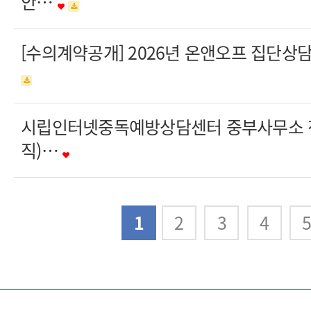
안…
[수의계약공개] 2026년 온앤오프 집단상
시립인터넷중독예방상담센터 중부사무소 
직)…
다음
맨끝
1
2
3
4