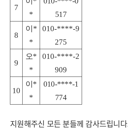
이
*
010-****-0
7
*
517
이
*
010-****-9
8
*
275
오
*
010-****-2
9
*
909
이
*
010-****-1
10
*
774
지원해주신 모든 분들께 감사드립니다