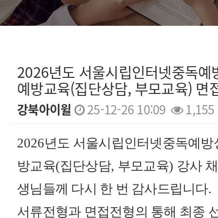
2026년도 서울시립인터넷중독예
예방교육(집단상담, 부모교육) 면
강북아이윌
25-12-26 10:09
1,155
본문
2026
년도 서울시립인터넷중독예방
방교육
(
집단상담
,
부모교육
)
강사 
생님들께 다시 한 번 감사드립니다
.
서류전형과 면접전형의 통해 최종 