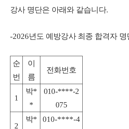
강사 명단은 아래와 같습니다
.
-2026
년도 예방강사 최종 합격자 명
순
이
전화번호
번
름
박
*
010-****-2
1
*
075
박
*
010-****-4
2