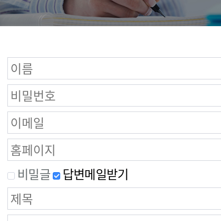
비밀글
답변메일받기