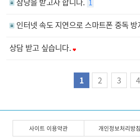
삼당을 받고자 합니다.
1
인터넷 속도 지연으로 스마트폰 중독 
상담 받고 싶습니다.
맨끝
1
2
3
사이트 이용약관
개인정보처리방