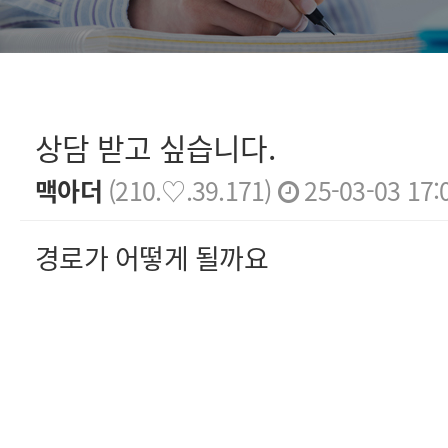
상담 받고 싶습니다.
맥아더
(210.♡.39.171)
25-03-03 17:
본문
경로가 어떻게 될까요