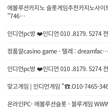
에볼루션카지노 슬롯게임추천카­지노사이
”746…
인디언pc방 ❤️인디언 010 .8179. 5274 
정품알casino game - 텔레 : dreamfac
인디언pc방 ❤️인디언 010 .8179. 5274 
맞고게임 | 인디언게임 "☎.O10-7465-34
온라인PC- 에볼루션슬롯 - 블루게임 WWW.