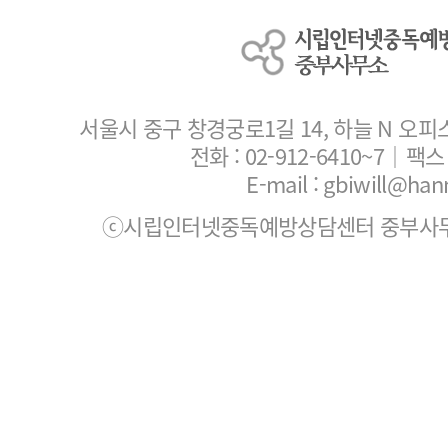
서울시 중구 창경궁로1길 14, 하늘 N 오피
전화 :
02-912-6410~7
｜팩스 :
E-mail : gbiwill@han
ⓒ시립인터넷중독예방상담센터 중부사무소. All